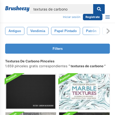
lose
Iniciar sesión
Regístrate
Antiguo
Vendimia
Papel Pintado
Patrón
Diseñ
Filters
Texturas De Carbono Pinceles
1.659 pinceles gratis correspondientes
texturas de carbono