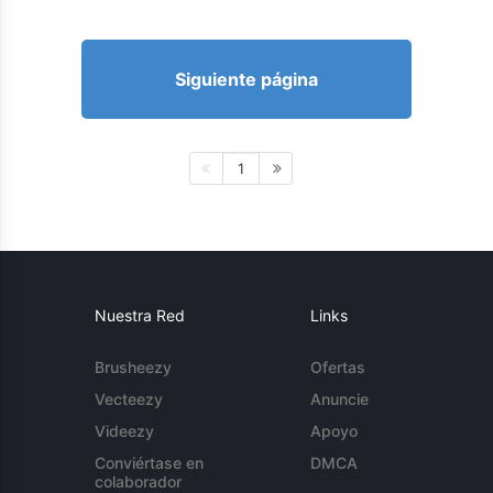
Siguiente página
1
Nuestra Red
Links
Brusheezy
Ofertas
Vecteezy
Anuncie
Videezy
Apoyo
Conviértase en
DMCA
colaborador