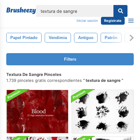
lose
Iniciar sesión
Regístrate
Papel Pintado
Vendimia
Antiguo
Patrón
Diseñ
Filters
Textura De Sangre Pinceles
1.739 pinceles gratis correspondientes
textura de sangre