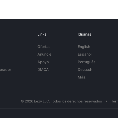
Links
Idiomas
Ofertas
English
Anuncie
Español
Apoyo
Português
orador
DMCA
Deutsch
Más...
•
© 2026 Eezy LLC. Todos los derechos reservados
Tér