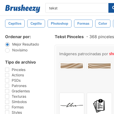
Cepillos
Cepillo
Photoshop
Formas
Color
Ordenar por:
Tekst Pinceles
-
368 pinceles
Mejor Resultado
Novísimo
Imágenes patrocinadas por
Tipo de archivo
Pinceles
Actions
PSDs
Patrones
Gradientes
Texturas
Símbolos
Formas
Styles