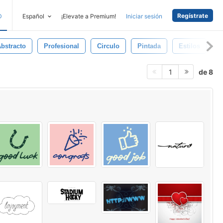
Regístrate
D
Español
¡Elevate a Premium!
Iniciar sesión
bstracto
Profesional
Circulo
Pintada
Estilos
L
de 8
1