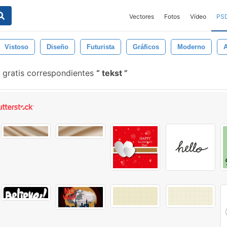
Vectores
Fotos
Vídeo
PS
Vistoso
Diseño
Futurista
Gráficos
Moderno
A
 gratis correspondientes
tekst