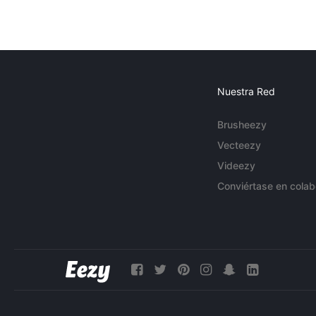
Nuestra Red
Brusheezy
Vecteezy
Videezy
Conviértase en colab