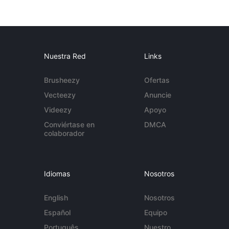
Nuestra Red
Links
Brusheezy
Ofertas
Vecteezy
Anuncie
Videezy
Apoyo
Conviértase en
DMCA
colaborador
Idiomas
Nosotros
English
Nosotros
Español
Equipo
Português
Nuestro