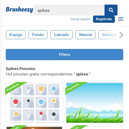
lose
Iniciar sesión
Regístrate
Espiga
Fondo
Labrado
Natural
Centeno
Filters
Spikes Pinceles
144 pinceles gratis correspondientes
spikes