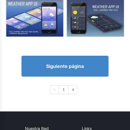
Siguiente página
1
Nuestra Red
Links