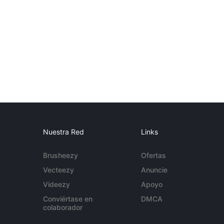
Nuestra Red
Links
Brusheezy
Ofertas
Vecteezy
Anuncie
Videezy
Apoyo
Conviértase en
DMCA
colaborador