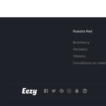
Nuestra Red
Brusheezy
Vecteezy
Videezy
Conviértase en colab