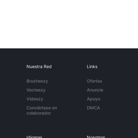
Nuestra Red
Links
Brusheezy
Ofertas
Vecteezy
Anuncie
Videezy
Apoyo
Conviértase en
DMCA
colaborador
Idiomas
Nosotros