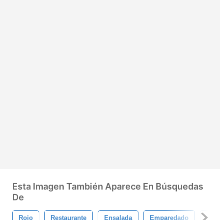
Esta Imagen También Aparece En Búsquedas
De
Rojo
Restaurante
Ensalada
Emparedado
Sals