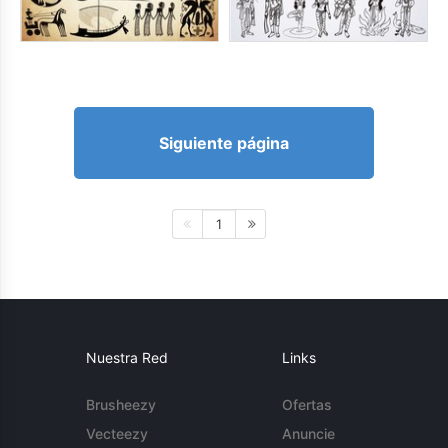
Siguiente página
1
Nuestra Red
Links
Brusheezy
Ofertas
Vecteezy
Anuncie