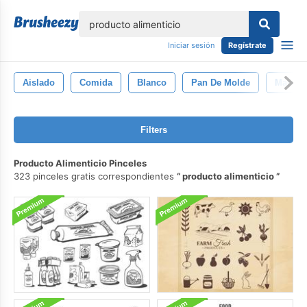
lose
Iniciar sesión
Regístrate
Aislado
Comida
Blanco
Pan De Molde
Marrón
Filters
Producto Alimenticio Pinceles
323 pinceles gratis correspondientes
producto alimenticio