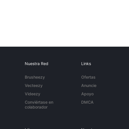
Nuestra Red
Links
Brusheezy
Ofertas
Vecteezy
Anuncie
Videezy
Apoyo
Conviértase en
DMCA
colaborador