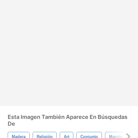
Esta Imagen También Aparece En Búsquedas
De
Madera
Religión
Art
Conjunto
Marrón
S