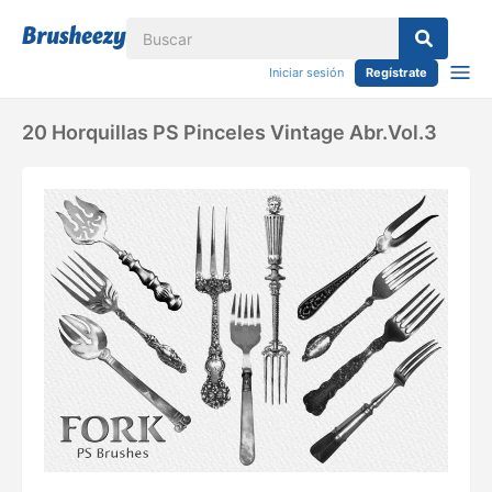
Iniciar sesión
Regístrate
20 Horquillas PS Pinceles Vintage Abr.Vol.3