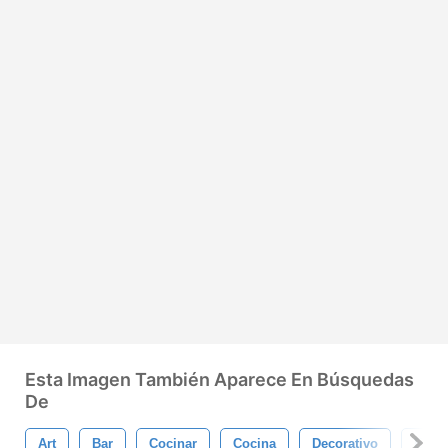
Esta Imagen También Aparece En Búsquedas
De
Art
Bar
Cocinar
Cocina
Decorativo
Etiqu