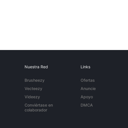
Nuestra Red
Links
Brusheezy
Ofertas
Vecteezy
Anuncie
Videezy
Apoyo
Conviértase en
DMCA
colaborador