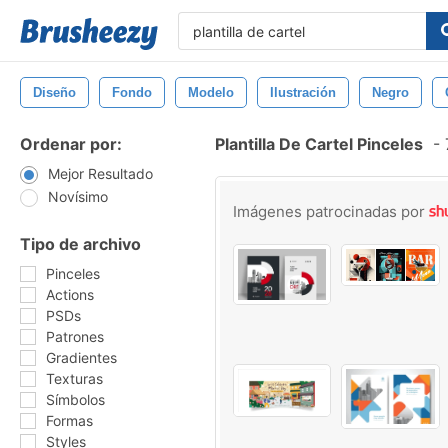
Diseño
Fondo
Modelo
Ilustración
Negro
Ordenar por:
Plantilla De Cartel Pinceles
-
Mejor Resultado
Novísimo
Imágenes patrocinadas por
Tipo de archivo
Pinceles
Actions
PSDs
Patrones
Gradientes
Texturas
Símbolos
Formas
Styles