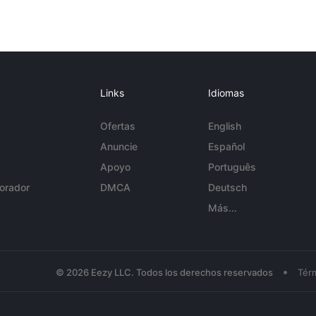
Links
Idiomas
Ofertas
English
Anuncie
Español
Apoyo
Português
orador
DMCA
Deutsch
Más...
•
© 2026 Eezy LLC. Todos los derechos reservados
Tér