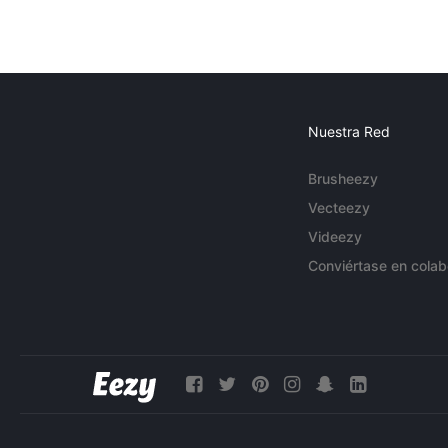
Nuestra Red
Brusheezy
Vecteezy
Videezy
Conviértase en colab