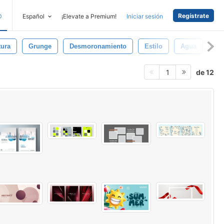
Regístrate
D
Español
¡Elevate a Premium!
Iniciar sesión
tura
Grunge
Desmoronamiento
Estilo
Agua
Ab
de 12
1