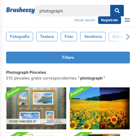
lose
Iniciar sesión
Regístrate
Fotografía
Textura
Foto
Vendimia
Color
Filters
Photograph Pinceles
515 pinceles gratis correspondientes
photograph