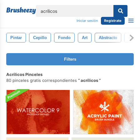
lose
Iniciar sesión
Regístrate
Pintar
Cepillo
Fondo
Art
Abstracto
Acuar
Filters
Acrílicos Pinceles
80 pinceles gratis correspondientes
acrílicos