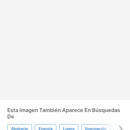
Esta Imagen También Aparece En Búsquedas
De
Abstracto
Energía
Ligero
Iluminación
Estrell