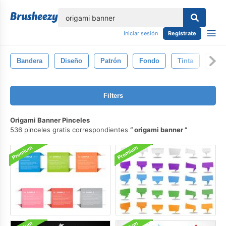
lose
Iniciar sesión
Regístrate
Bandera
Diseño
Patrón
Fondo
Tinta
Retr
Filters
Origami Banner Pinceles
536 pinceles gratis correspondientes
origami banner