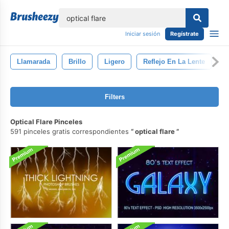
lose
Iniciar sesión
Regístrate
Llamarada
Brillo
Ligero
Reflejo En La Lente
A
Filters
Optical Flare Pinceles
591 pinceles gratis correspondientes
optical flare