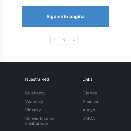
Siguiente página
1
Nuestra Red
Links
Brusheezy
Ofertas
Vecteezy
Anuncie
Videezy
Apoyo
Conviértase en
DMCA
colaborador