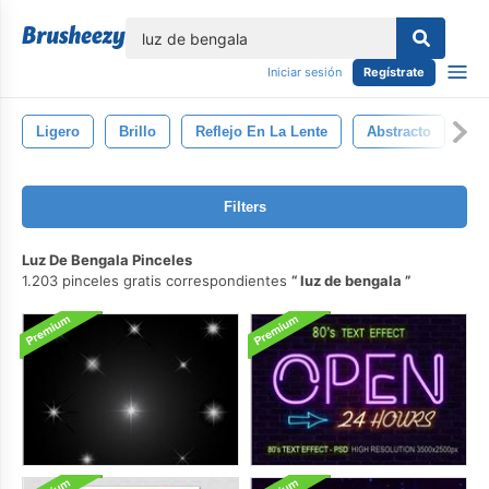
lose
Iniciar sesión
Regístrate
Ligero
Brillo
Reflejo En La Lente
Abstracto
Di
Filters
Luz De Bengala Pinceles
1.203 pinceles gratis correspondientes
luz de bengala