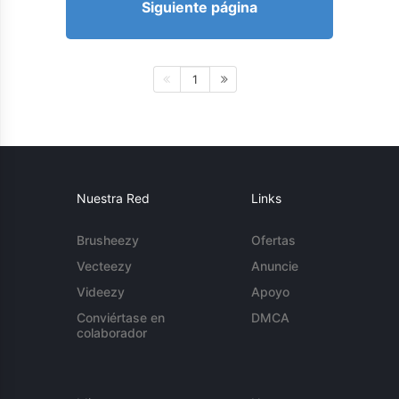
Siguiente página
1
Nuestra Red
Links
Brusheezy
Ofertas
Vecteezy
Anuncie
Videezy
Apoyo
Conviértase en
DMCA
colaborador