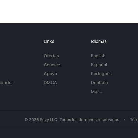
Links
Idiomas
Ofertas
English
Anuncie
Español
Apoyo
Português
orador
DMCA
Deutsch
Más...
•
© 2026 Eezy LLC. Todos los derechos reservados
Tér