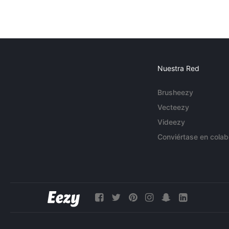
Nuestra Red
Brusheezy
Vecteezy
Videezy
Conviértase en colab