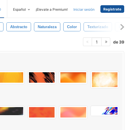
Regístrate
D
Español
¡Elevate a Premium!
Iniciar sesión
Abstracto
Naturaleza
Color
Texturizado
Diseñ
de 39
1