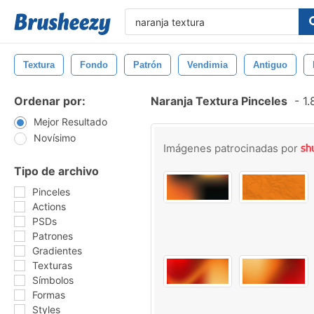
Textura
Fondo
Patrón
Vendimia
Antiguo
Ordenar por:
Naranja Textura Pinceles
-
1.
Mejor Resultado
Novísimo
Imágenes patrocinadas por
Tipo de archivo
Pinceles
Actions
PSDs
Patrones
Gradientes
Texturas
Símbolos
Formas
Styles