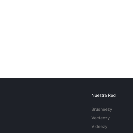
Nuestra Red
Brusheezy
Vecteezy
Videezy