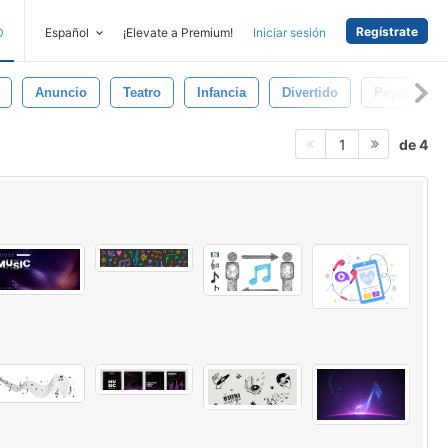
Regístrate
D
Español
¡Elevate a Premium!
Iniciar sesión
Anuncio
Teatro
Infancia
Divertido
Payaso
de 4
1