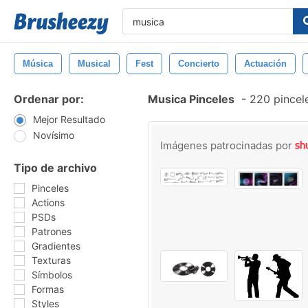
Música
Musical
Fest
Concierto
Actuación
Ordenar por:
Musica Pinceles
-
220 pincele
Mejor Resultado
Novísimo
Imágenes patrocinadas por
Tipo de archivo
Pinceles
Actions
PSDs
Patrones
Gradientes
Texturas
Símbolos
Formas
Styles