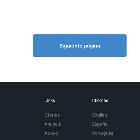
Siguiente página
Links
Idiomas
Ofertas
English
Anuncie
Español
Apoyo
Português