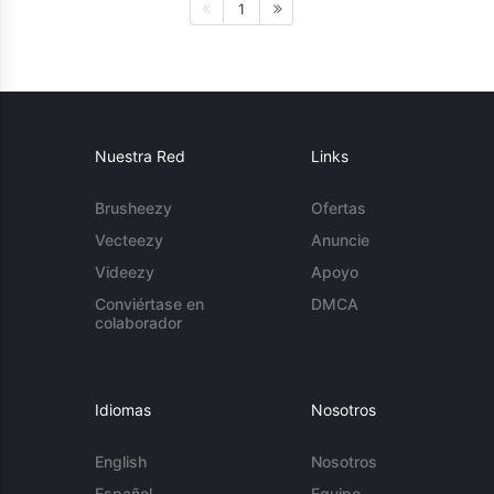
1
Nuestra Red
Links
Brusheezy
Ofertas
Vecteezy
Anuncie
Videezy
Apoyo
Conviértase en
DMCA
colaborador
Idiomas
Nosotros
English
Nosotros
Español
Equipo