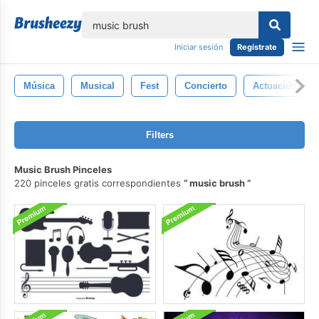
lose
Iniciar sesión
Regístrate
Música
Musical
Fest
Concierto
Actuación
Filters
Music Brush Pinceles
220 pinceles gratis correspondientes
music brush