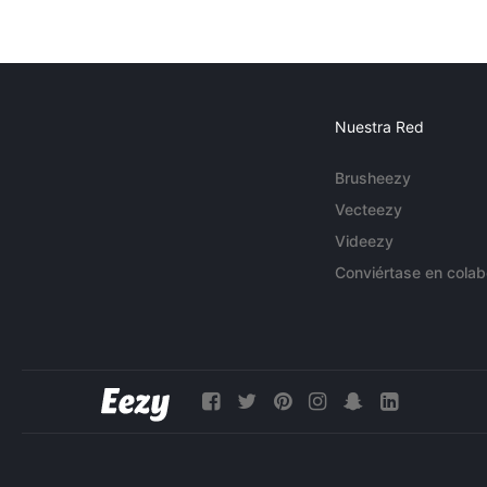
Nuestra Red
Brusheezy
Vecteezy
Videezy
Conviértase en colab