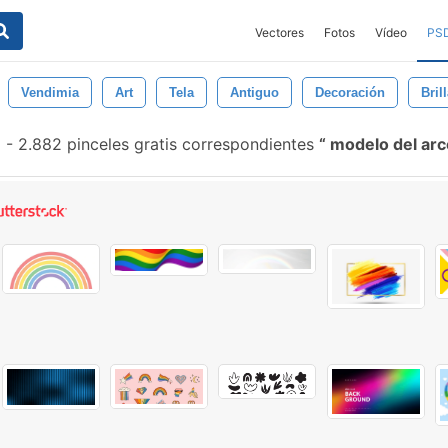
Vectores
Fotos
Vídeo
PS
Vendimia
Art
Tela
Antiguo
Decoración
Bril
-
2.882 pinceles gratis correspondientes
modelo del arco