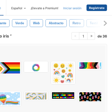
Regístrate
D
Español
¡Elevate a Premium!
Iniciar sesión
lante
Verde
Web
Abstracto
Retro
Textil
El
 iris
de 36
1