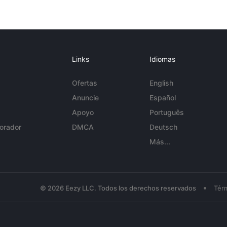
Links
Idiomas
Ofertas
English
Anuncie
Español
Apoyo
Português
orador
DMCA
Deutsch
Más...
•
© 2026 Eezy LLC. Todos los derechos reservados
Tér