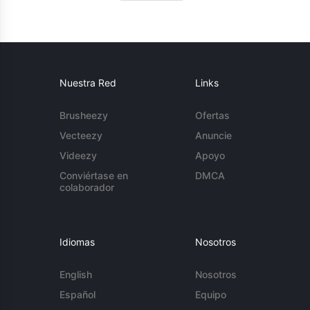
Nuestra Red
Links
Brusheezy
Ofertas
Vecteezy
Anuncie
Videezy
Apoyo
Conviértase en
DMCA
colaborador
Idiomas
Nosotros
English
Nosotros
Español
Equipo