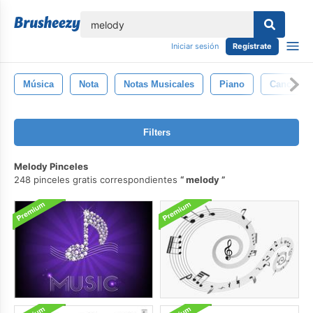
lose
Iniciar sesión
Regístrate
Música
Nota
Notas Musicales
Piano
Canción
Filters
Melody Pinceles
248 pinceles gratis correspondientes
melody