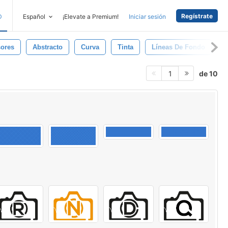
Regístrate
D
Español
¡Elevate a Premium!
Iniciar sesión
sores
Abstracto
Curva
Tinta
Líneas De Fondo
P
de 10
1