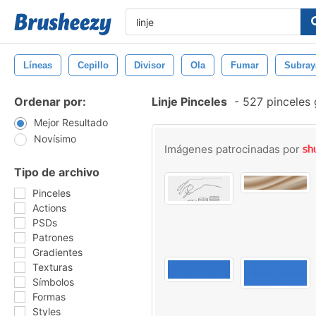
Líneas
Cepillo
Divisor
Ola
Fumar
Subray
Ordenar por:
Linje Pinceles
-
527 pinceles 
Mejor Resultado
Novísimo
Imágenes patrocinadas por
Tipo de archivo
Pinceles
Actions
PSDs
Patrones
Gradientes
Texturas
Símbolos
Formas
Styles