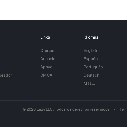
Links
Idiomas
Ofertas
English
Anuncie
Español
Apoyo
Português
orador
DMCA
Deutsch
Más...
•
© 2026 Eezy LLC. Todos los derechos reservados
Tér