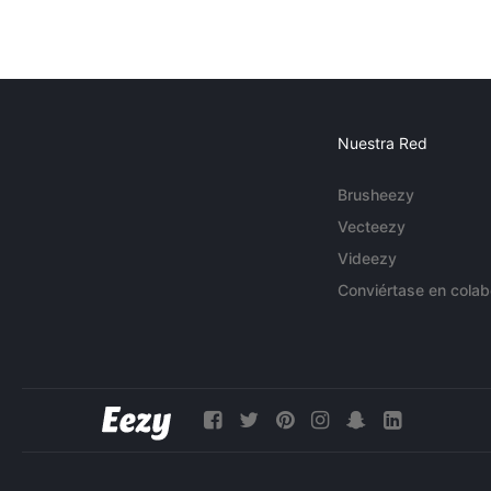
Nuestra Red
Brusheezy
Vecteezy
Videezy
Conviértase en colab