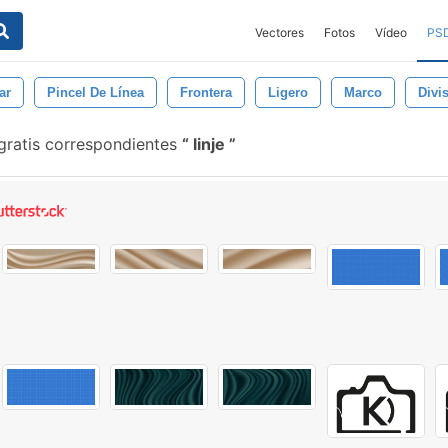
Vectores
Fotos
Vídeo
PS
ar
Pincel De Línea
Frontera
Ligero
Marco
Divi
gratis correspondientes
linje