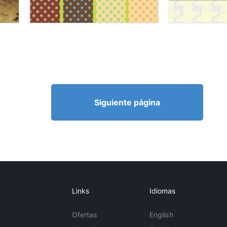
Siguiente página
Links
Idiomas
Ofertas
English