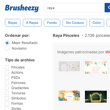
Rayas
A Rayas
Fondo
Sin Costura
Color
Ordenar por:
Raya Pinceles
-
2.136 pincele
Mejor Resultado
Novísimo
Imágenes patrocinadas por
Tipo de archivo
Pinceles
Actions
PSDs
Patrones
Gradientes
Texturas
Símbolos
Formas
Styles