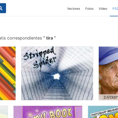
Vectores
Fotos
Vídeo
PS
atis correspondientes
tira