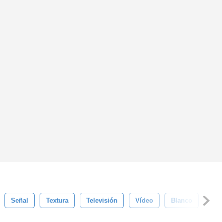
Señal
Textura
Televisión
Vídeo
Blanco
Tec