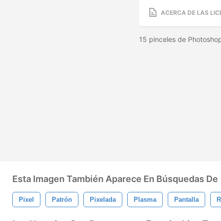
ACERCA DE LAS LIC
15 pinceles de Photoshop
Esta Imagen También Aparece En Búsquedas De
Pixel
Patrón
Pixelada
Plasma
Pantalla
R