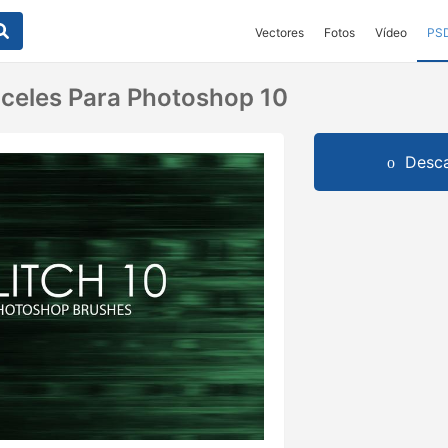
Vectores
Fotos
Vídeo
PS
inceles Para Photoshop 10
Desca