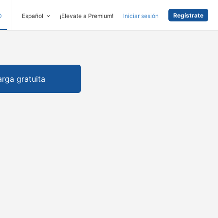
Regístrate
D
Español
¡Elevate a Premium!
Iniciar sesión
rga gratuita