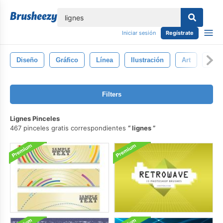
lose
Iniciar sesión
Regístrate
Diseño
Gráfico
Línea
Ilustración
Art
Deco
Filters
Lignes Pinceles
467 pinceles gratis correspondientes
lignes