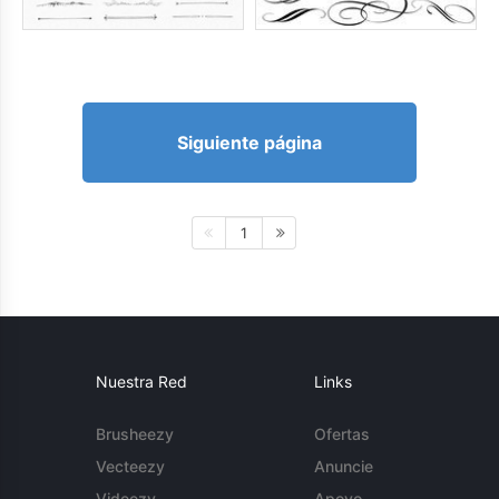
Siguiente página
1
Nuestra Red
Links
Brusheezy
Ofertas
Vecteezy
Anuncie
Videezy
Apoyo