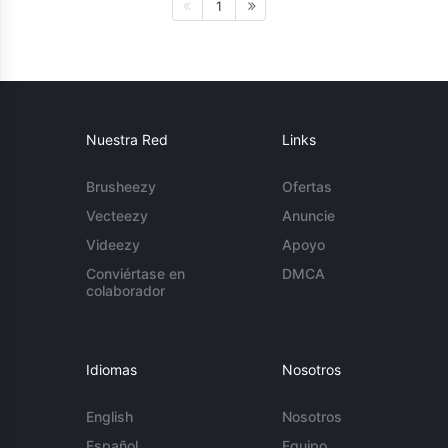
1
Nuestra Red
Links
Brusheezy
Ofertas
Vecteezy
Anuncie
Videezy
Apoyo
Conviértase en
DMCA
colaborador
Idiomas
Nosotros
English
Nosotros
Español
Equipo