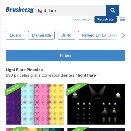
lose
Iniciar sesión
Regístrate
Ligero
Llamarada
Brillo
Reflejo En La Lente
A
Filters
Light Flare Pinceles
690 pinceles gratis correspondientes
light flare