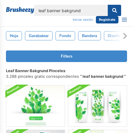
lose
Iniciar sesión
Regístrate
Hoja
Garabatear
Fondo
Bandera
Diseño
Filters
Leaf Banner Bakgrund Pinceles
3.288 pinceles gratis correspondientes
leaf banner bakgrund