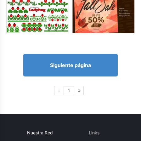
Siguiente página
1
Nuestra Red
Links