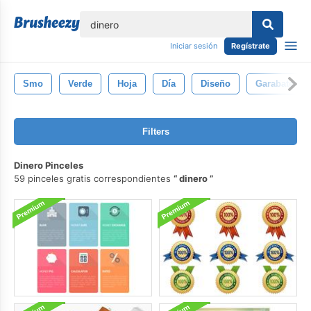
lose
Iniciar sesión
Regístrate
Smo
Verde
Hoja
Día
Diseño
Garabatear
Filters
Dinero Pinceles
59 pinceles gratis correspondientes
dinero