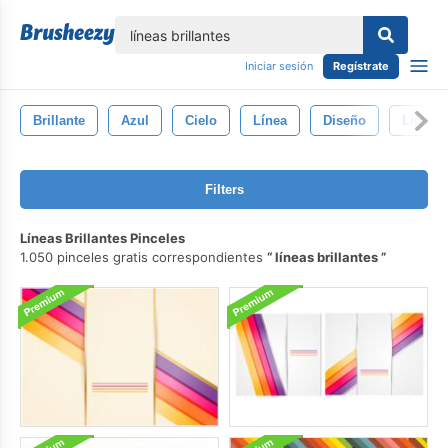
lose
Iniciar sesión
Regístrate
Brillante
Azul
Cielo
Línea
Diseño
Ligero
Filters
Líneas Brillantes Pinceles
1.050 pinceles gratis correspondientes
líneas brillantes