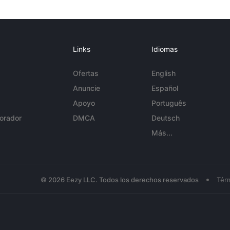
Links
Idiomas
Ofertas
English
Anuncie
Español
Apoyo
Português
orador
DMCA
Deutsch
Más...
•
© 2026 Eezy LLC. Todos los derechos reservados
Tér