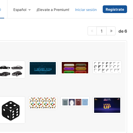
Regístrate
D
Español
¡Elevate a Premium!
Iniciar sesión
de 6
1