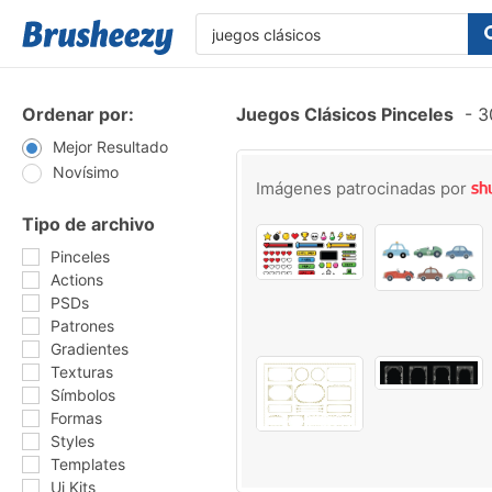
Ordenar por:
Juegos Clásicos Pinceles
-
30
Mejor Resultado
Novísimo
Imágenes patrocinadas por
Tipo de archivo
Pinceles
Actions
PSDs
Patrones
Gradientes
Texturas
Símbolos
Formas
Styles
Templates
Ui Kits