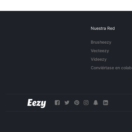
Nuestra Red
Brusheezy
Vecteezy
Videezy
Conviértase en colab