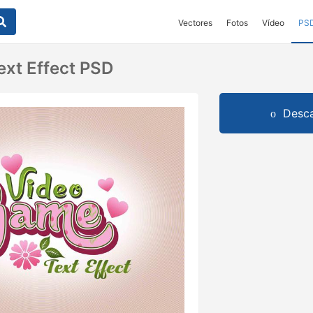
Vectores
Fotos
Vídeo
PS
xt Effect PSD
Desca