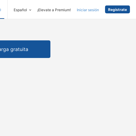
Regístrate
D
Español
¡Elevate a Premium!
Iniciar sesión
rga gratuita