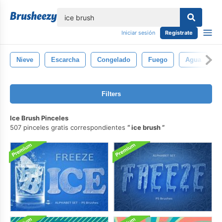
lose
Iniciar sesión
Regístrate
Nieve
Escarcha
Congelado
Fuego
Agua
Filters
Ice Brush Pinceles
507 pinceles gratis correspondientes
ice brush