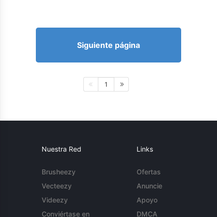
Siguiente página
1
Nuestra Red
Links
Brusheezy
Ofertas
Vecteezy
Anuncie
Videezy
Apoyo
Conviértase en
DMCA