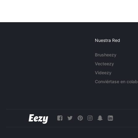
Nuestra Red
Brusheezy
Vecteezy
Videezy
Conviértase en colab