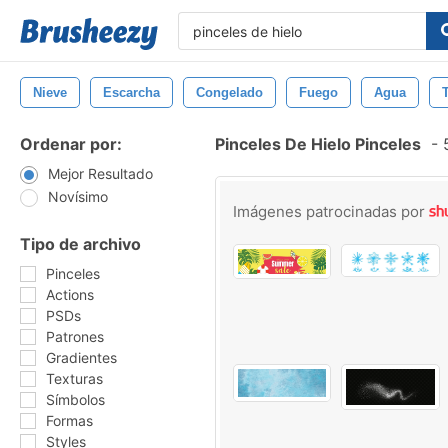
Nieve
Escarcha
Congelado
Fuego
Agua
Ordenar por:
Pinceles De Hielo Pinceles
-
5
Mejor Resultado
Novísimo
Imágenes patrocinadas por
Tipo de archivo
Pinceles
Actions
PSDs
Patrones
Gradientes
Texturas
Símbolos
Formas
Styles