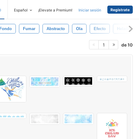
Regístrate
D
Español
¡Elevate a Premium!
Iniciar sesión
Fondo
Fumar
Abstracto
Ola
Efecto
Helado
de 10
1