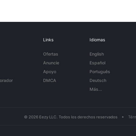
Links
Idiomas
Ofertas
English
Anuncie
Español
Apoyo
Português
orador
DMCA
Deutsch
Más...
•
© 2026 Eezy LLC. Todos los derechos reservados
Tér