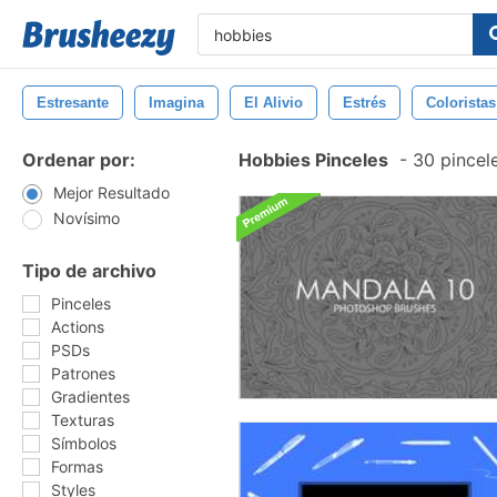
Estresante
Imagina
El Alivio
Estrés
Coloristas
Ordenar por:
Hobbies Pinceles
-
30 pincele
Mejor Resultado
Novísimo
Tipo de archivo
Pinceles
Actions
PSDs
Patrones
Gradientes
Texturas
Símbolos
Formas
Styles