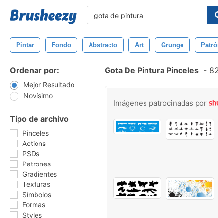
Pintar
Fondo
Abstracto
Art
Grunge
Patró
Ordenar por:
Gota De Pintura Pinceles
-
82
Mejor Resultado
Novísimo
Imágenes patrocinadas por
Tipo de archivo
Pinceles
Actions
PSDs
Patrones
Gradientes
Texturas
Símbolos
Formas
Styles