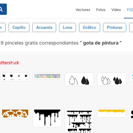
Vectores
Fotos
Vídeo
PS
n
Cepillo
Acuarela
Lona
Gráfico
Pinturas
9 pinceles gratis correspondientes
gota de pintura