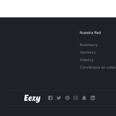
Nuestra Red
Brusheezy
Vecteezy
Videezy
Conviértase en colab