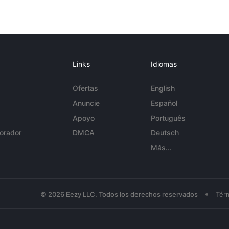
Links
Idiomas
Ofertas
English
Anuncie
Español
Apoyo
Português
orador
DMCA
Deutsch
Más...
•
© 2026 Eezy LLC. Todos los derechos reservados
Tér