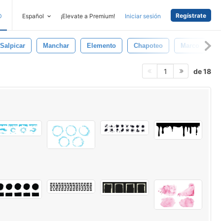
Regístrate
D
Español
¡Elevate a Premium!
Iniciar sesión
Salpicar
Manchar
Elemento
Chapoteo
Marco
D
de 18
1