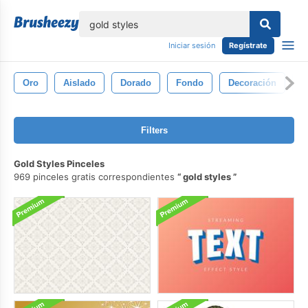
lose
Iniciar sesión
Regístrate
Oro
Aislado
Dorado
Fondo
Decoración
M
Filters
Gold Styles Pinceles
969 pinceles gratis correspondientes
gold styles