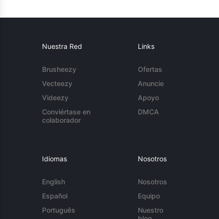
Nuestra Red
Links
Brusheezy
Ofertas
Vecteezy
Anuncie
Videezy
Apoyo
Conviértase en
DMCA
colaborador
Idiomas
Nosotros
English
Nosotros
Español
Equipo
Português
Nuestro
blog