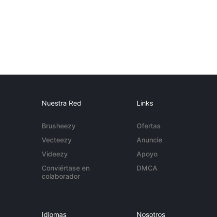
Nuestra Red
Links
Brusheezy
Ofertas
Vecteezy
Anuncie
Videezy
Apoyo
Conviértase en
DMCA
colaborador
Idiomas
Nosotros