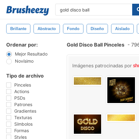
Brillante
Abstracto
Fondo
Diseño
Aislado
Ordenar por:
Gold Disco Ball Pinceles
-
796
Mejor Resultado
Novísimo
Imágenes patrocinadas por
Tipo de archivo
Pinceles
Actions
PSDs
Patrones
Gradientes
Texturas
Símbolos
Formas
Styles