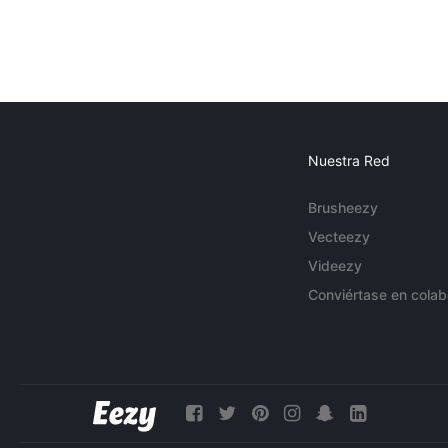
Nuestra Red
Brusheezy
Vecteezy
Videezy
Conviértase en colab