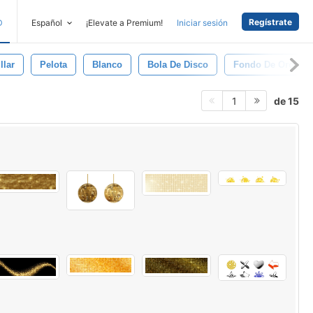
Regístrate
D
Español
¡Elevate a Premium!
Iniciar sesión
llar
Pelota
Blanco
Bola De Disco
Fondo De Oro
de 15
1