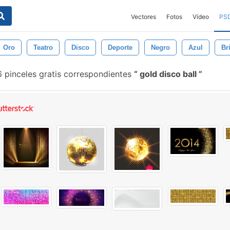
Vectores
Fotos
Vídeo
PS
Oro
Teatro
Disco
Deporte
Negro
Azul
Bri
 pinceles gratis correspondientes
gold disco ball