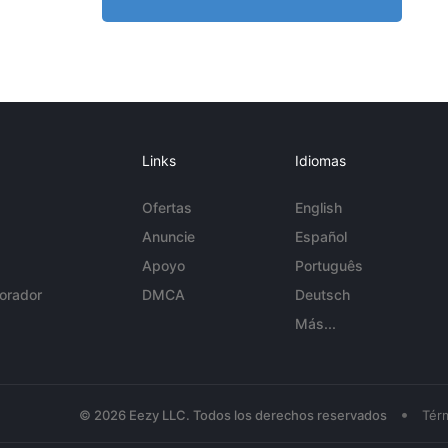
Links
Idiomas
Ofertas
English
Anuncie
Español
Apoyo
Português
orador
DMCA
Deutsch
Más...
•
© 2026 Eezy LLC. Todos los derechos reservados
Tér