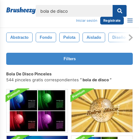
lose
Iniciar sesión
Regístrate
Abstracto
Fondo
Pelota
Aislado
Diseño
A
Filters
Bola De Disco Pinceles
544 pinceles gratis correspondientes
bola de disco