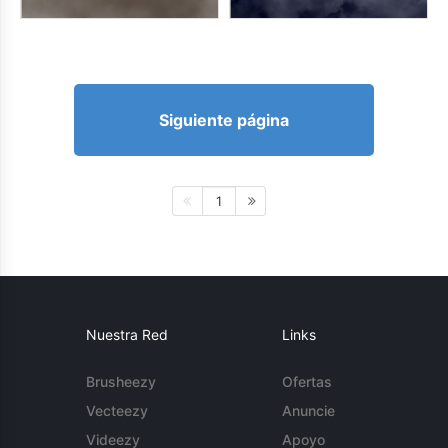
Siguiente página
1
Nuestra Red
Links
Brusheezy
Ofertas
Vecteezy
Anuncie
Videezy
Apoyo