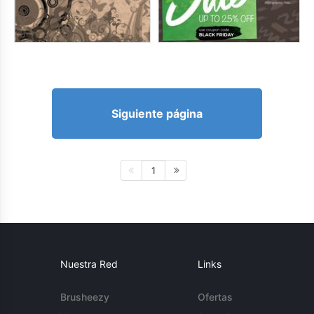
Siguiente página
1
Nuestra Red
Links
Brusheezy
Ofertas