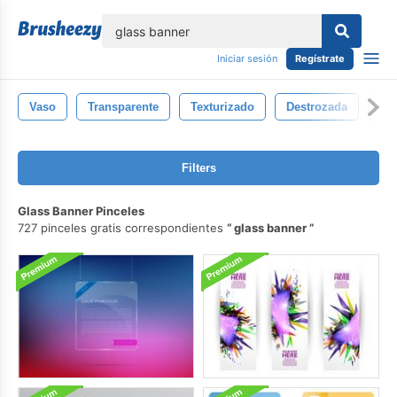
lose
Iniciar sesión
Regístrate
Vaso
Transparente
Texturizado
Destrozada
Pa
Filters
Glass Banner Pinceles
727 pinceles gratis correspondientes
glass banner