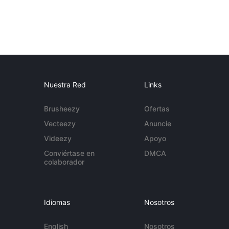
Nuestra Red
Links
Brusheezy
Ofertas
Vecteezy
Anuncie
Videezy
Apoyo
Conviértase en
DMCA
colaborador
Idiomas
Nosotros
English
Nosotros