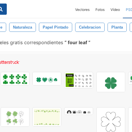
Vectores
Fotos
Vídeo
PS
de
Naturaleza
Papel Pintado
Celebracion
Planta
les gratis correspondientes
four leaf