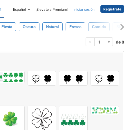
Regístrate
D
Español
¡Elevate a Premium!
Iniciar sesión
Fiesta
Oscuro
Natural
Fresco
Comida
Blanco
de 8
1