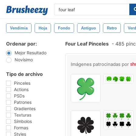
Vendimia
Hoja
Fondo
Antiguo
Retro
Ver
Ordenar por:
Four Leaf Pinceles
-
485 pince
Mejor Resultado
Novísimo
Imágenes patrocinadas por
Tipo de archivo
Pinceles
Actions
PSDs
Patrones
Gradientes
Texturas
Símbolos
Formas
Styles