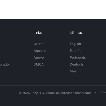
Links
Idiomas
Ofertas
English
Anuncie
Español
Apoyo
Português
orador
DMCA
Deutsch
Más...
•
© 2026 Eezy LLC. Todos los derechos reservados
Tér