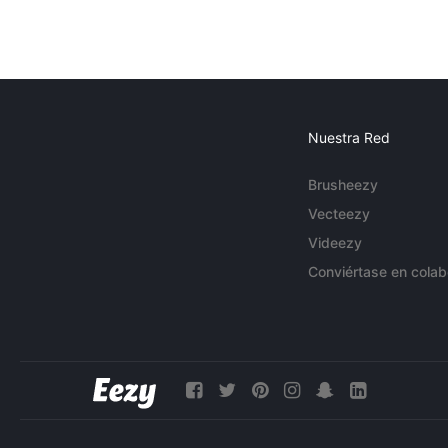
Nuestra Red
Brusheezy
Vecteezy
Videezy
Conviértase en colab