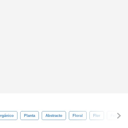
rgánico
Planta
Abstracto
Floral
Flor
Follaje