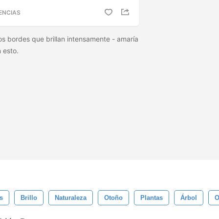
ENCIAS
los bordes que brillan intensamente - amaría
n esto.
s
Brillo
Naturaleza
Otoño
Plantas
Árbol
O