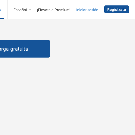
Regístrate
D
Español
¡Elevate a Premium!
Iniciar sesión
rga gratuita