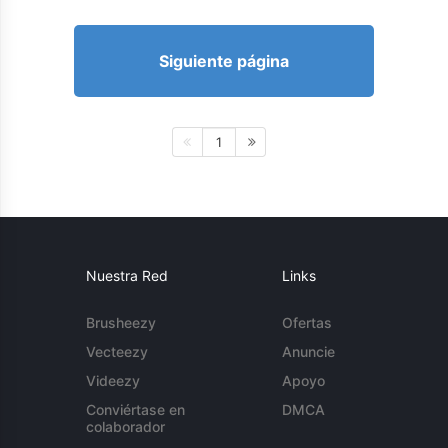
Siguiente página
1
Nuestra Red
Links
Brusheezy
Ofertas
Vecteezy
Anuncie
Videezy
Apoyo
Conviértase en
DMCA
colaborador