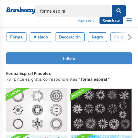
lose
Iniciar sesión
Regístrate
Forma
Aislado
Decoración
Negro
Conjunto
Filters
Forma Espiral Pinceles
781 pinceles gratis correspondientes
forma espiral