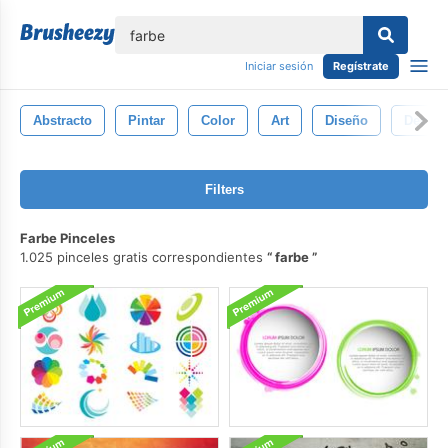
lose
Iniciar sesión
Regístrate
Abstracto
Pintar
Color
Art
Diseño
Decora
Filters
Farbe Pinceles
1.025 pinceles gratis correspondientes
farbe