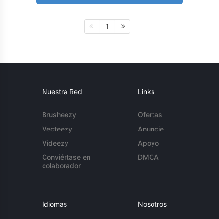
1
Nuestra Red
Links
Brusheezy
Ofertas
Vecteezy
Anuncie
Videezy
Apoyo
Conviértase en
DMCA
colaborador
Idiomas
Nosotros