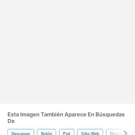
Esta Imagen También Aparece En Búsquedas
De
Descargar
Botón
Psd
Sitio Web
Diseño De Bl