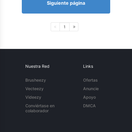
Siguiente página
1
Nuestra Red
Links
Brusheezy
Ofertas
Vecteezy
Anuncie
Videezy
Apoyo
Conviértase en
DMCA
colaborador