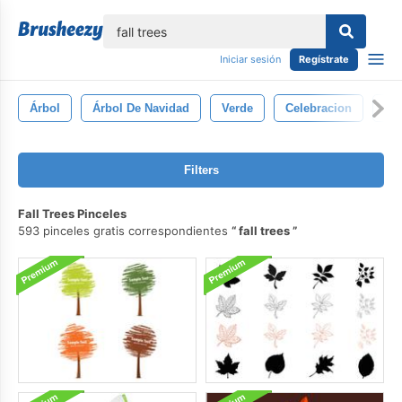
lose
Iniciar sesión
Regístrate
Árbol
Árbol De Navidad
Verde
Celebracion
Fie
Filters
Fall Trees Pinceles
593 pinceles gratis correspondientes
fall trees